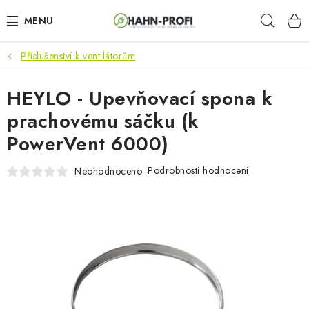
Přejít
Hleda
na
obsah
Příslušenství k ventilátorům
KLIMATIZACE
HEYLO - Upevňovací spona k
ELEKTROCENTRÁLY
prachovému sáčku (k
ZAHRADNÍ TECHNIKA
PowerVent 6000)
STAVEBNÍ TECHNIKA
Podrobnosti hodnocení
Neohodnoceno
AKU NÁŘADÍ
ODVLHČOVAČE
TOPIDLA