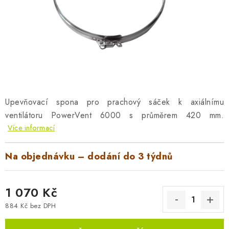
AKUMULAČNÍ KAMNA
ELEKTRICKÉ KRBY
OUTLET
Obchodní podmínky
FAQ
Servis
Reklamace
Kontakty
Ceny přepravy
Ochrana osobních údajů
Upevňovací spona pro prachový sáček k axiálnímu
ventilátoru PowerVent 6000 s průměrem 420 mm.
Náhradní díly Könner & Söhnen
Reklamační řád
Více informací
Slovník pojmů
Zpětný odběr elektrozařízení a baterií
Návody
Novinky
Blog
Reference
Katalog
Na objednávku – dodání do 3 týdnů
1 070 Kč
884 Kč bez DPH
Měrná cena: