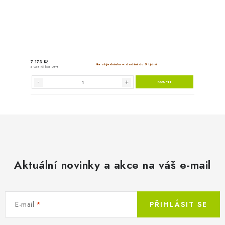
378 Kč
Na objed
312 Kč bez DPH
Aktuální novinky a akce na váš e-mail
E-mail
PŘIHLÁSIT SE
HEYLO - Potrubní adaptér 2