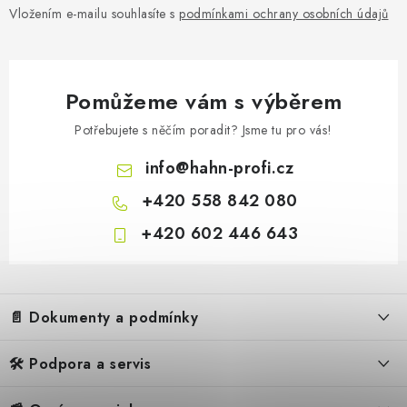
Vložením e-mailu souhlasíte s
podmínkami ochrany osobních údajů
Pomůžeme vám s výběrem
Potřebujete s něčím poradit? Jsme tu pro vás!
info
@
hahn-profi.cz
+420 558 842 080
+420 602 446 643
Z
á
📄 Dokumenty a podmínky
p
a
🛠️ Podpora a servis
3 586 Kč
Obchodní podmínky
t
Na objed
2 964 Kč bez DPH
í
Reklamační řád