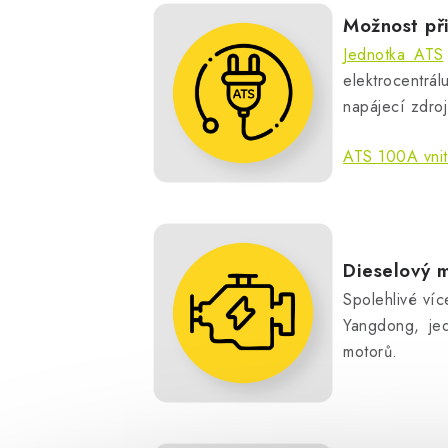
Možnost př
Jednotka ATS
elektrocentrá
napájecí zdroj
ATS 100A vnit
Dieselový
Spolehlivé ví
Yangdong, jed
motorů.