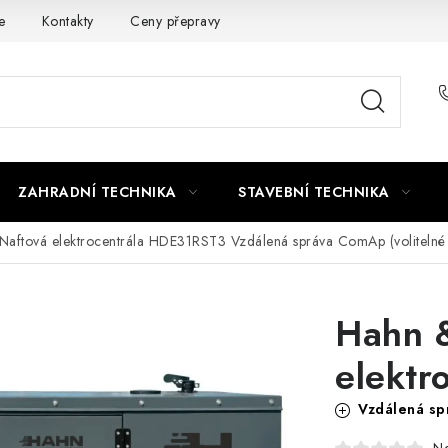
e
Kontakty
Ceny přepravy
Ochrana osobních údajů
ZAHRADNÍ TECHNIKA
STAVEBNÍ TECHNIKA
Naftová elektrocentrála HDE31RST3
Vzdálená správa ComAp (volitelné p
Hahn 
elektr
Vzdálená spr