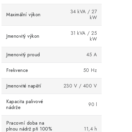
34 kVA / 27
Maximální výkon
kW
31 kVA / 25
Jmenovitý výkon
kW
Jmenovitý proud
45 A
Frekvence
50 Hz
Jmenovité napětí
230 V / 400 V
Kapacita palivové
90 l
nádrže
Pracovní doba na
plnou nádrž při 100%
11,4 h