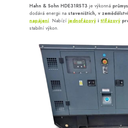
Hahn & Sohn HDE31RST3
je výkonná
průmys
dodává energii na
staveništích, v zemědělstv
napájení
. Nabízí
jednofázový
i
třífázový
pr
stabilní výkon.