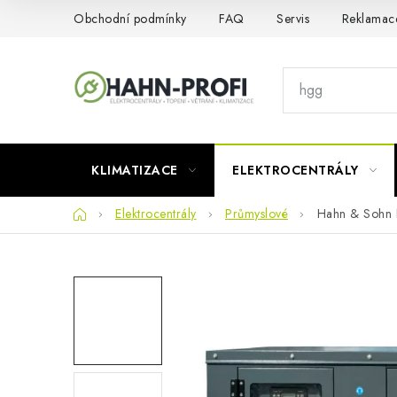
Přejít
Obchodní podmínky
FAQ
Servis
Reklamac
na
obsah
KLIMATIZACE
ELEKTROCENTRÁLY
Domů
Elektrocentrály
Průmyslové
Hahn & Sohn 