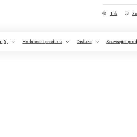
Tisk
Ze
 (5)
Hodnocení produktu
Diskuze
Související prod