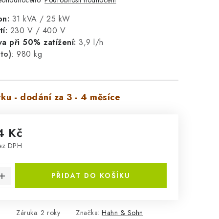
eohodnoceno
on
:
31 kVA / 25 kW
tí
:
230 V / 400 V
va při 50% zatížení
:
3,9 l/h
to)
: 980 kg
ku - dodání za 3 - 4 měsíce
4 Kč
bez DPH
:
PŘIDAT DO KOŠÍKU
8
Záruka
:
2 roky
Značka:
Hahn & Sohn