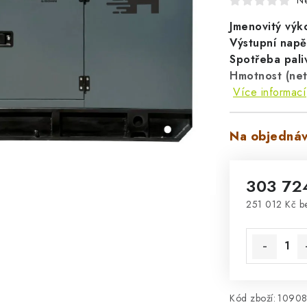
N
Jmenovitý výk
Výstupní napě
Spotřeba pali
Hmotnost (net
Více informací
Na objednáv
303 72
251 012 Kč 
Měrná cena
Kód zboží:
1090