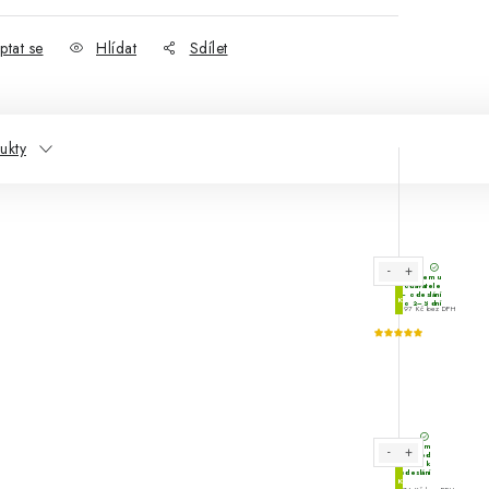
ptat se
Hlídat
Sdílet
ukty