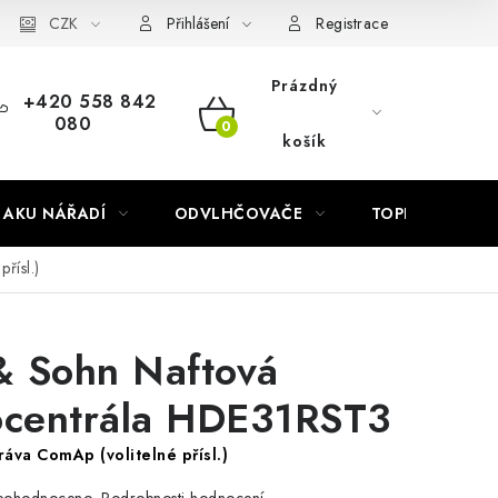
Náhradní díly Könner & Söhnen
CZK
Reklamační řád
Slovník poj
Přihlášení
Registrace
Prázdný
+420 558 842
080
NÁKUPNÍ
košík
KOŠÍK
AKU NÁŘADÍ
ODVLHČOVAČE
TOPIDLA
řísl.)
& Sohn Naftová
ocentrála HDE31RST3
áva ComAp (volitelné přísl.)
Podrobnosti hodnocení