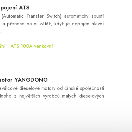
ipojení
ATS
(Automatic Transfer Switch) automaticky spustí
lu a přenese na ni zátěž, když je odpojen hlavní
.
řní
|
ATS 100A venkovní
 motor YANGDONG
ceválcové dieselové motory od čínské společnosti
noho z největších výrobců malých dieselových