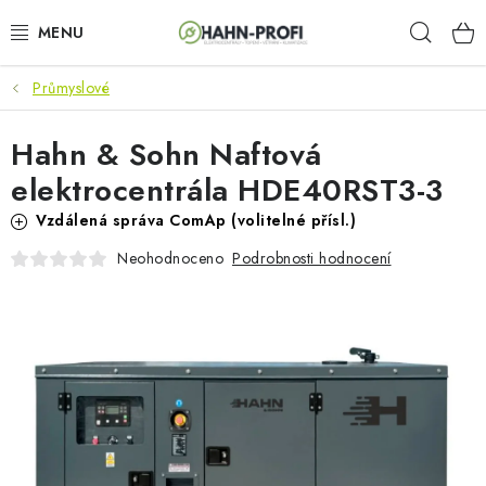
Přejít
Hleda
na
obsah
Průmyslové
KLIMATIZACE
Hahn & Sohn Naftová
ELEKTROCENTRÁLY
elektrocentrála HDE40RST3-3
ZAHRADNÍ TECHNIKA
Vzdálená správa ComAp (volitelné přísl.)
Podrobnosti hodnocení
Neohodnoceno
STAVEBNÍ TECHNIKA
AKU NÁŘADÍ
ODVLHČOVAČE
TOPIDLA