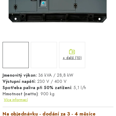
AKUMULAČNÍ KAMNA
ELEKTRICKÉ KRBY
OUTLET
Obchodní podmínky
FAQ
Servis
Reklamace
Kontakty
Ceny přepravy
Ochrana osobních údajů
+ další (10)
Náhradní díly Könner & Söhnen
Reklamační řád
Slovník pojmů
Zpětný odběr elektrozařízení a baterií
Návody
Novinky
Blog
Reference
Katalog
Jmenovitý výkon
:
36 kVA / 28,8 kW
Výstupní napětí
:
230 V / 400 V
Spotřeba paliva při 50% zatížení
:
5,1 l/h
Hmotnost (netto)
: 900 kg
Více informací
Na objednávku - dodání za 3 - 4 měsíce