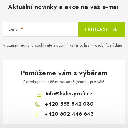
Aktuální novinky a akce na váš e-mail
E-mail
PŘIHLÁSIT SE
Vložením e-mailu souhlasíte s
podmínkami ochrany osobních údajů
Pomůžeme vám s výběrem
359 Kč
Skladem
Potřebujete s něčím poradit? Jsme tu pro vás!
297 Kč bez DPH
info
@
hahn-profi.cz
+420 558 842 080
+420 602 446 643
Hahn & Sohn Multi
Z