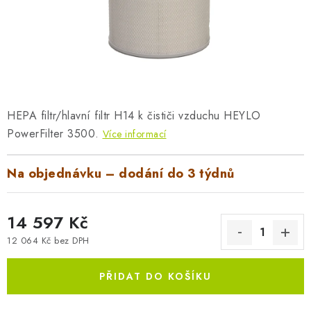
AKUMULAČNÍ KAMNA
ELEKTRICKÉ KRBY
OUTLET
Obchodní podmínky
FAQ
Servis
Reklamace
Kontakty
HEPA filtr/hlavní filtr H14 k čističi vzduchu HEYLO
PowerFilter 3500.
Ceny přepravy
Ochrana osobních údajů
Více informací
Náhradní díly Könner & Söhnen
Reklamační řád
Na objednávku – dodání do 3 týdnů
Slovník pojmů
Zpětný odběr elektrozařízení a baterií
Návody
Novinky
Blog
Reference
Katalog
14 597 Kč
12 064 Kč bez DPH
Měrná cena:
PŘIDAT DO KOŠÍKU