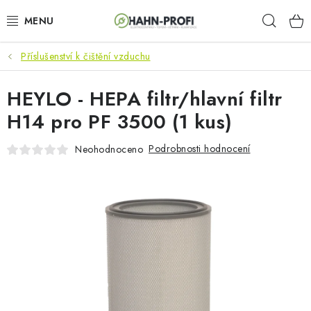
Přejít
Hleda
na
obsah
Příslušenství k čištění vzduchu
KLIMATIZACE
HEYLO - HEPA filtr/hlavní filtr
ELEKTROCENTRÁLY
H14 pro PF 3500 (1 kus)
ZAHRADNÍ TECHNIKA
Podrobnosti hodnocení
Neohodnoceno
STAVEBNÍ TECHNIKA
AKU NÁŘADÍ
ODVLHČOVAČE
TOPIDLA