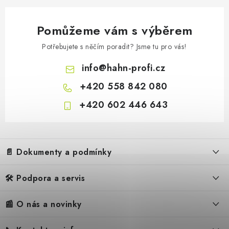
Pomůžeme vám s výběrem
Potřebujete s něčím poradit? Jsme tu pro vás!
info
@
hahn-profi.cz
+420 558 842 080
+420 602 446 643
Z
á
📄 Dokumenty a podmínky
p
a
🛠️ Podpora a servis
Obchodní podmínky
t
í
Reklamační řád
📰 O nás a novinky
FAQ – Často kladené otázky
Ochrana osobních údajů
Servis