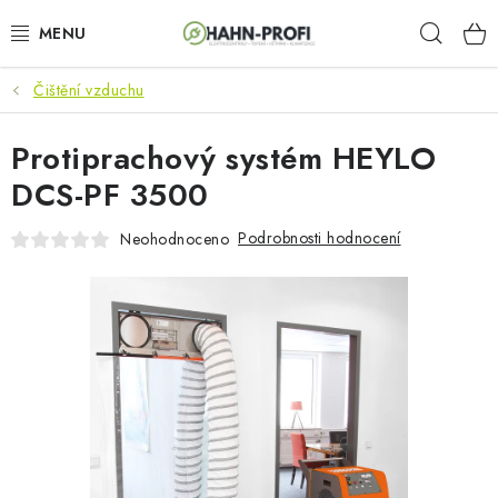
Přejít
Hleda
na
obsah
Čištění vzduchu
KLIMATIZACE
Protiprachový systém HEYLO
ELEKTROCENTRÁLY
DCS-PF 3500
ZAHRADNÍ TECHNIKA
Podrobnosti hodnocení
Neohodnoceno
STAVEBNÍ TECHNIKA
AKU NÁŘADÍ
ODVLHČOVAČE
TOPIDLA