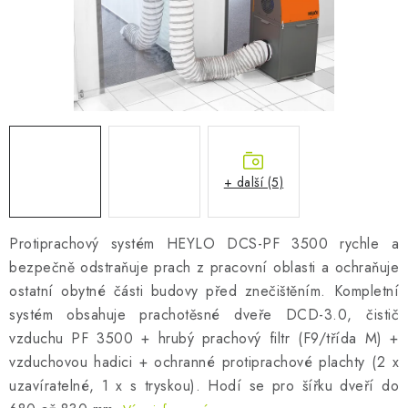
AKUMULAČNÍ KAMNA
ELEKTRICKÉ KRBY
OUTLET
Obchodní podmínky
FAQ
Servis
Reklamace
Kontakty
Ceny přepravy
Ochrana osobních údajů
+ další (5)
Náhradní díly Könner & Söhnen
Reklamační řád
Slovník pojmů
Zpětný odběr elektrozařízení a baterií
Protiprachový systém HEYLO DCS-PF 3500 rychle a
Návody
Novinky
Blog
Reference
Katalog
bezpečně odstraňuje prach z pracovní oblasti a ochraňuje
ostatní obytné části budovy před znečištěním. Kompletní
systém obsahuje prachotěsné dveře DCD-3.0, čistič
vzduchu PF 3500 + hrubý prachový filtr (F9/třída M) +
vzduchovou hadici + ochranné protiprachové plachty (2 x
uzavíratelné, 1 x s tryskou). Hodí se pro šířku dveří do