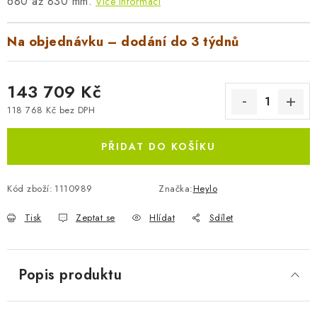
680 až 830 mm.
Více informací
Na objednávku – dodání do 3 týdnů
143 709 Kč
118 768 Kč bez DPH
Měrná cena:
PŘIDAT DO KOŠÍKU
Kód zboží:
1110989
Značka:
Heylo
Tisk
Zeptat se
Hlídat
Sdílet
Popis produktu