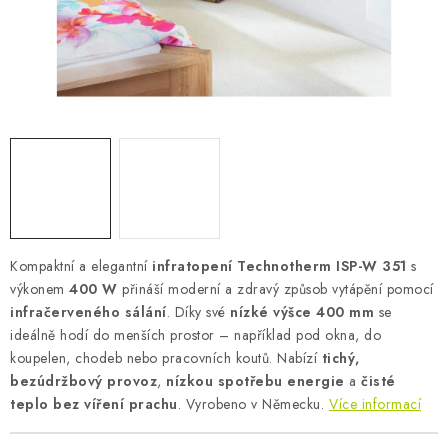
AKUMULAČNÍ KAMNA
ELEKTRICKÉ KRBY
OUTLET
Obchodní podmínky
FAQ
Servis
Reklamace
Kontakty
Ceny přepravy
Ochrana osobních údajů
Náhradní díly Könner & Söhnen
Reklamační řád
Slovník pojmů
Zpětný odběr elektrozařízení a baterií
Kompaktní a elegantní
infratopení Technotherm ISP-W 351
s
Návody
Novinky
Blog
Reference
Katalog
výkonem
400 W
přináší moderní a zdravý způsob vytápění pomocí
infračerveného sálání
. Díky své
nízké výšce 400 mm
se
ideálně hodí do menších prostor – například pod okna, do
koupelen, chodeb nebo pracovních koutů. Nabízí
tichý,
bezúdržbový provoz
,
nízkou spotřebu energie
a
čisté
teplo bez víření prachu
. Vyrobeno v Německu.
Více informací