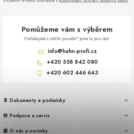
Vložením e-mailu souhlasíte s
podmínkami ochrany osobních údajů
Pomůžeme vám s výběrem
Potřebujete s něčím poradit? Jsme tu pro vás!
info
@
hahn-profi.cz
+420 558 842 080
+420 602 446 643
Z
á
3 769 Kč
Na objedn
3 115 Kč bez DPH
📄 Dokumenty a podmínky
p
a
🛠️ Podpora a servis
Obchodní podmínky
t
í
Reklamační řád
📰 O nás a novinky
FAQ – Často kladené otázky