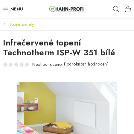
Přejít
Hleda
na
obsah
Topné panely
KLIMATIZACE
Infračervené topení
ELEKTROCENTRÁLY
Technotherm ISP-W 351 bílé
ZAHRADNÍ TECHNIKA
Podrobnosti hodnocení
Neohodnoceno
STAVEBNÍ TECHNIKA
AKU NÁŘADÍ
ODVLHČOVAČE
TOPIDLA