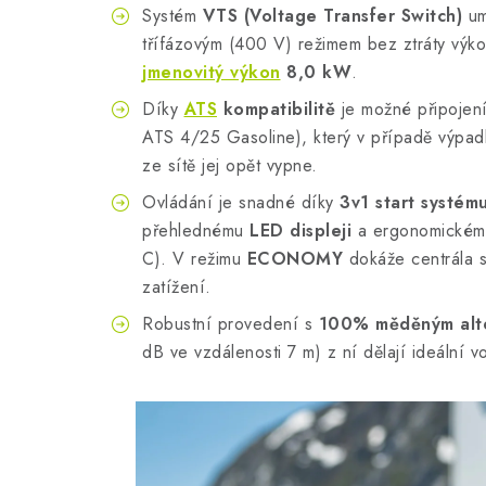
Systém
VTS (Voltage Transfer Switch)
um
třífázovým (400 V) režimem bez ztráty výk
jmenovitý výkon
8,0 kW
.
Díky
ATS
kompatibilitě
je možné připojení
ATS 4/25 Gasoline), který v případě výpad
ze sítě jej opět vypne.
Ovládání je snadné díky
3v1 start systém
přehlednému
LED displeji
a ergonomickému
C). V režimu
ECONOMY
dokáže centrála s
zatížení.
Robustní provedení s
100% měděným alt
dB ve vzdálenosti 7 m) z ní dělají ideální v