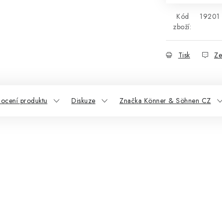
Kód
19201
zboží:
Tisk
Ze
ocení produktu
Diskuze
Značka Könner & Söhnen CZ