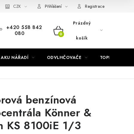
Náhradní díly Könner & Söhnen
CZK
Reklamační řád
Slovník poj
Přihlášení
Registrace
Prázdný
+420 558 842
080
NÁKUPNÍ
košík
KOŠÍK
AKU NÁŘADÍ
ODVLHČOVAČE
TOPIDLA
orová benzínová
ocentrála Könner &
n KS 8100iE 1/3