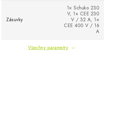
1× Schuko 230
V, 1× CEE 230
Zásuvky
V / 32 A, 1×
CEE 400 V / 16
A
Všechny parametry