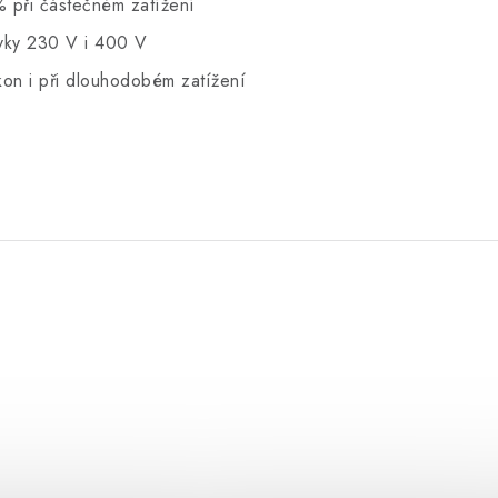
 při částečném zatížení
uvky 230 V i 400 V
kon i při dlouhodobém zatížení