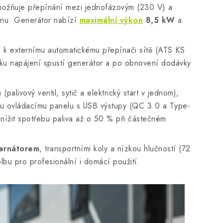
ožňuje přepínání mezi jednofázovým (230 V) a
onu. Generátor nabízí
maximální výkon
8,5 kW
a
 k externímu automatickému přepínači sítě (ATS KS
ku napájení spustí generátor a po obnovení dodávky
u
(palivový ventil, sytič a elektrický start v jednom),
 ovládacímu panelu s USB výstupy (QC 3.0 a Type-
nížit spotřebu paliva až o 50 % při částečném
ernátorem
, transportními koly a nízkou hlučností (72
olbu pro profesionální i domácí použití.