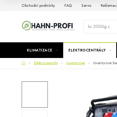
Přejít
Obchodní podmínky
FAQ
Servis
Reklamac
na
obsah
KLIMATIZACE
ELEKTROCENTRÁLY
Domů
Elektrocentrály
Invertorové
Invertorová b