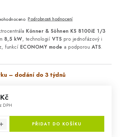
Podrobnosti hodnocení
eohodnoceno
ktrocentrála
Könner & Söhnen KS 8100iE 1/3
em
8,5 kW
, technologií
VTS
pro jednofázový i
z, funkcí
ECONOMY mode
a podporou
ATS
.
ku – dodání do 3 týdnů
 Kč
ez DPH
:
PŘIDAT DO KOŠÍKU