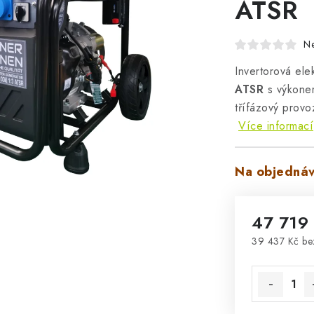
ATSR
N
Invertorová ele
ATSR
s výkon
třífázový provo
Více informací
Na objednáv
47 719
39 437 Kč b
Měrná cena