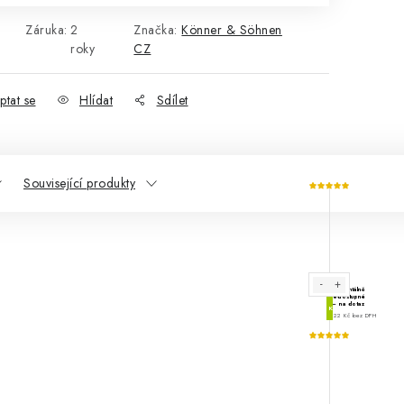
Záruka
:
2
Značka:
Könner & Söhnen
roky
CZ
ptat se
Hlídat
Sdílet
Související produkty