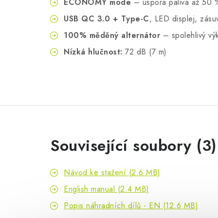
ECONOMY mode
– úspora paliva až 50 %
USB QC 3.0 + Type-C
, LED displej, zás
100% měděný alternátor
– spolehlivý vý
Nízká hlučnost:
72 dB (7 m)
Související soubory (3)
Návod ke stažení (2.6 MB)
English manual (2.4 MB)
Popis náhradních dílů - EN (12.6 MB)