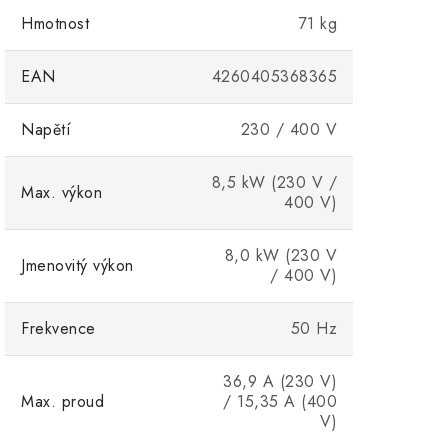
Hmotnost
71 kg
EAN
4260405368365
Napětí
230 / 400 V
8,5 kW (230 V /
Max. výkon
400 V)
8,0 kW (230 V
Jmenovitý výkon
/ 400 V)
Frekvence
50 Hz
36,9 A (230 V)
Max. proud
/ 15,35 A (400
V)