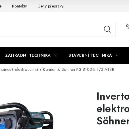
e
Kontakty
Ceny přepravy
Ochrana osobních údajů
ZAHRADNÍ TECHNIKA
STAVEBNÍ TECHNIKA
enzínová elektrocentrála Könner & Söhnen KS 8100iE 1/3 ATSR
Invert
elektr
Söhne