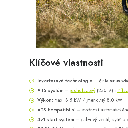
Klíčové vlastnosti
Invertorová technologie
– čistá sinusovka
VTS systém
–
jednofázový
(230 V) i
třífá
Výkon:
max. 8,5 kW / jmenovitý 8,0 kW
ATS kompatibilní
– možnost automatického 
3v1 start systém
– palivový ventil, sytič a 