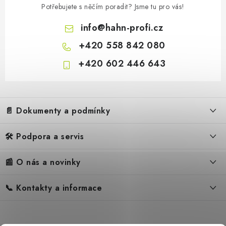
Potřebujete s něčím poradit? Jsme tu pro vás!
info
@
hahn-profi.cz
+420 558 842 080
+420 602 446 643
Z
á
📄 Dokumenty a podmínky
p
a
🛠️ Podpora a servis
Obchodní podmínky
t
í
Reklamační řád
📰 O nás a novinky
FAQ – Často kladené otázky
Ochrana osobních údajů
Servis
Zpětný odběr elektrozařízení
📞 Kontakty a informace
Novinky
Reklamace
Blog
Náhradní díly Könner & Söhnen
Kontakty
Reference