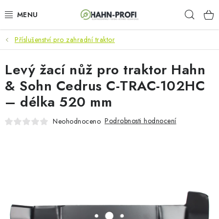
Přejít
Hleda
na
obsah
Příslušenství pro zahradní traktor
KLIMATIZACE
Levý žací nůž pro traktor Hahn
ELEKTROCENTRÁLY
& Sohn Cedrus C-TRAC-102HC
ZAHRADNÍ TECHNIKA
– délka 520 mm
STAVEBNÍ TECHNIKA
Podrobnosti hodnocení
Neohodnoceno
AKU NÁŘADÍ
ODVLHČOVAČE
TOPIDLA