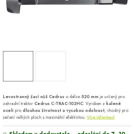
AKUMULAČNÍ KAMNA
ELEKTRICKÉ KRBY
OUTLET
Obchodní podmínky
FAQ
Servis
Reklamace
Kontakty
Ceny přepravy
Ochrana osobních údajů
Náhradní díly Könner & Söhnen
Reklamační řád
Slovník pojmů
Zpětný odběr elektrozařízení a baterií
Návody
Novinky
Blog
Reference
Katalog
Levostranný žací nůž Cedrus
o délce
520 mm
je určený pro
zahradní traktor
Cedrus C-TRAC-102HC
. Vyroben z
kalené
oceli
pro
dlouhou životnost a vysokou odolnost
, vhodný pro
sečení velkých ploch s maximální efektivitou.
Více informací