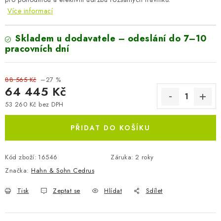
Více informací
Skladem u dodavatele – odeslání do 7–10
pracovních dní
88 565 Kč
–27 %
64 445 Kč
53 260 Kč bez DPH
Měrná cena:
PŘIDAT DO KOŠÍKU
Kód zboží:
16546
Záruka
:
2 roky
Značka:
Hahn & Sohn Cedrus
Tisk
Zeptat se
Hlídat
Sdílet