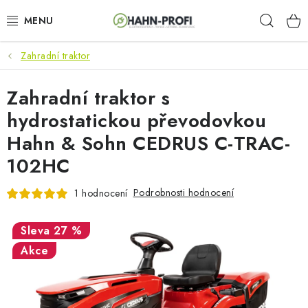
Přejít
Hleda
na
obsah
Zahradní traktor
KLIMATIZACE
Zahradní traktor s
ELEKTROCENTRÁLY
hydrostatickou převodovkou
ZAHRADNÍ TECHNIKA
Hahn & Sohn CEDRUS C-TRAC-
102HC
STAVEBNÍ TECHNIKA
Podrobnosti hodnocení
1 hodnocení
AKU NÁŘADÍ
27 %
ODVLHČOVAČE
Akce
TOPIDLA