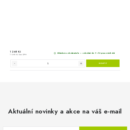
617 Kč
Skladem 
Aktuální novinky a akce na váš e-mail
510 Kč bez DPH