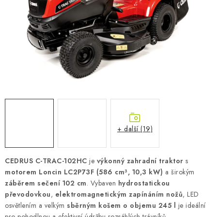
AKUMULAČNÍ KAMNA
ELEKTRICKÉ KRBY
OUTLET
Obchodní podmínky
FAQ
Servis
Reklamace
Kontakty
Ceny přepravy
Ochrana osobních údajů
Náhradní díly Könner & Söhnen
Reklamační řád
Slovník pojmů
Zpětný odběr elektrozařízení a baterií
+ další (19)
Návody
Novinky
Blog
Reference
Katalog
CEDRUS C-TRAC-102HC
je
výkonný zahradní traktor
s
motorem Loncin LC2P73F (586 cm³, 10,3 kW)
a širokým
záběrem sečení 102 cm
. Vybaven
hydrostatickou
převodovkou
,
elektromagnetickým zapínáním nožů
, LED
osvětlením a velkým
sběrným košem o objemu 245 l
je ideální
pro pohodlnou a efektivní údržbu rozsáhlých trávníků.