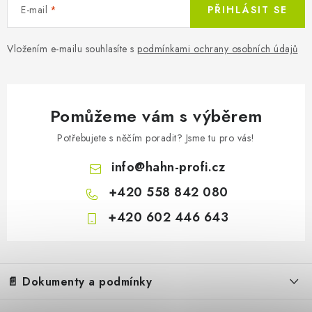
E-mail
PŘIHLÁSIT SE
Vložením e-mailu souhlasíte s
podmínkami ochrany osobních údajů
Levý žací nůž pro traktor Hahn & 
Pomůžeme vám s výběrem
Potřebujete s něčím poradit? Jsme tu pro vás!
info
@
hahn-profi.cz
+420 558 842 080
+420 602 446 643
Z
á
📄 Dokumenty a podmínky
p
a