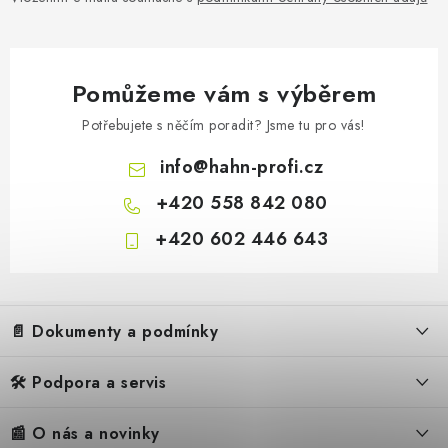
Pomůžeme vám s výběrem
Potřebujete s něčím poradit? Jsme tu pro vás!
info
@
hahn-profi.cz
+420 558 842 080
+420 602 446 643
Z
á
📄 Dokumenty a podmínky
p
a
🛠️ Podpora a servis
Obchodní podmínky
t
í
Reklamační řád
📰 O nás a novinky
FAQ – Často kladené otázky