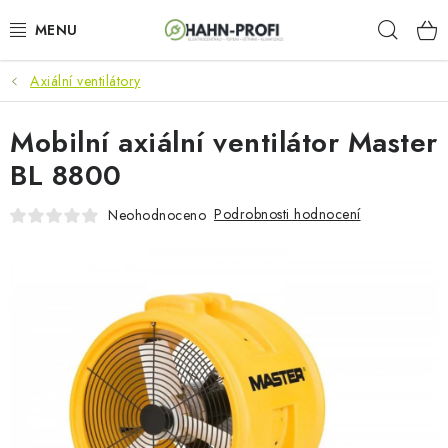
Přejít
Hleda
na
obsah
Axiální ventilátory
KLIMATIZACE
Mobilní axiální ventilátor Master
ELEKTROCENTRÁLY
BL 8800
ZAHRADNÍ TECHNIKA
Podrobnosti hodnocení
Neohodnoceno
STAVEBNÍ TECHNIKA
AKU NÁŘADÍ
ODVLHČOVAČE
TOPIDLA