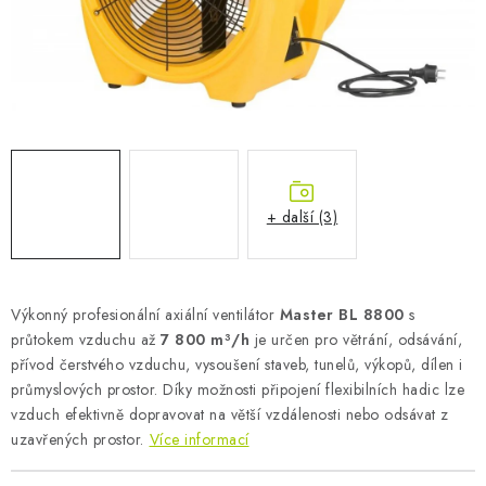
AKUMULAČNÍ KAMNA
ELEKTRICKÉ KRBY
OUTLET
Obchodní podmínky
FAQ
Servis
Reklamace
Kontakty
Ceny přepravy
Ochrana osobních údajů
+ další (3)
Náhradní díly Könner & Söhnen
Reklamační řád
Slovník pojmů
Zpětný odběr elektrozařízení a baterií
Návody
Novinky
Blog
Reference
Katalog
Výkonný profesionální axiální ventilátor
Master BL 8800
s
průtokem vzduchu až
7 800 m³/h
je určen pro větrání, odsávání,
přívod čerstvého vzduchu, vysoušení staveb, tunelů, výkopů, dílen i
průmyslových prostor. Díky možnosti připojení flexibilních hadic lze
vzduch efektivně dopravovat na větší vzdálenosti nebo odsávat z
uzavřených prostor.
Více informací