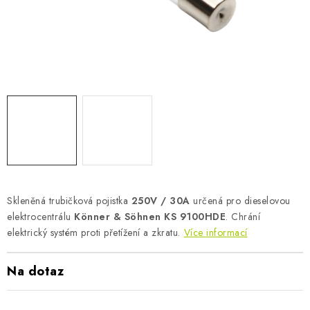
AKUMULAČNÍ KAMNA
ELEKTRICKÉ KRBY
OUTLET
Obchodní podmínky
FAQ
Servis
Reklamace
Kontakty
Ceny přepravy
Ochrana osobních údajů
Náhradní díly Könner & Söhnen
Reklamační řád
Slovník pojmů
Zpětný odběr elektrozařízení a baterií
Návody
Novinky
Blog
Reference
Katalog
Skleněná trubičková pojistka
250V / 30A
určená pro dieselovou
elektrocentrálu
Könner & Söhnen KS 9100HDE
. Chrání
elektrický systém proti přetížení a zkratu.
Více informací
Na dotaz