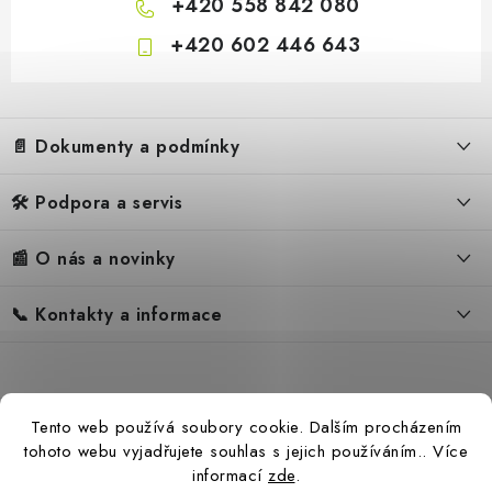
+420 558 842 080
+420 602 446 643
Z
á
📄 Dokumenty a podmínky
p
a
🛠️ Podpora a servis
Obchodní podmínky
t
í
Reklamační řád
📰 O nás a novinky
FAQ – Často kladené otázky
Ochrana osobních údajů
Servis
Zpětný odběr elektrozařízení
📞 Kontakty a informace
Novinky
Reklamace
Blog
Náhradní díly Könner & Söhnen
Kontakty
Reference
Návody
Slovník pojmů
Katalog
Tento web používá soubory cookie. Dalším procházením
Konfigurátor
Ceny přepravy
tohoto webu vyjadřujete souhlas s jejich používáním.. Více
informací
zde
.