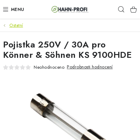
Přejít
Hleda
na
obsah
Ostatní
KLIMATIZACE
Pojistka 250V / 30A pro
ELEKTROCENTRÁLY
Könner & Söhnen KS 9100HDE
ZAHRADNÍ TECHNIKA
Podrobnosti hodnocení
Neohodnoceno
STAVEBNÍ TECHNIKA
AKU NÁŘADÍ
ODVLHČOVAČE
TOPIDLA