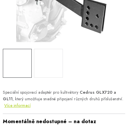
AKUMULAČNÍ KAMNA
ELEKTRICKÉ KRBY
OUTLET
Obchodní podmínky
FAQ
Servis
Reklamace
Kontakty
Ceny přepravy
Ochrana osobních údajů
Náhradní díly Könner & Söhnen
Reklamační řád
Slovník pojmů
Zpětný odběr elektrozařízení a baterií
Návody
Novinky
Blog
Reference
Katalog
Speciální spojovací adaptér pro kultivátory
Cedrus GLX720 a
GL11
, který umožňuje snadné připojení různých druhů příslušenství.
Více informací
Momentálně nedostupné – na dotaz