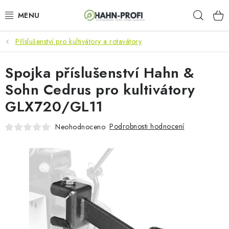
Přejít
Hleda
na
obsah
Příslušenství pro kultivátory a rotavátory
KLIMATIZACE
Spojka příslušenství Hahn &
ELEKTROCENTRÁLY
Sohn Cedrus pro kultivátory
ZAHRADNÍ TECHNIKA
GLX720/GL11
STAVEBNÍ TECHNIKA
Podrobnosti hodnocení
Neohodnoceno
AKU NÁŘADÍ
ODVLHČOVAČE
TOPIDLA