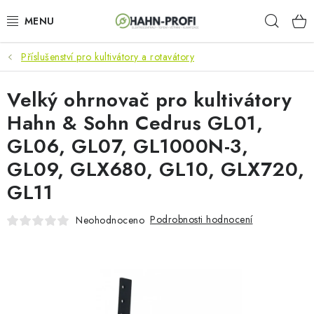
Přejít
Hleda
na
obsah
Příslušenství pro kultivátory a rotavátory
KLIMATIZACE
Velký ohrnovač pro kultivátory
ELEKTROCENTRÁLY
Hahn & Sohn Cedrus GL01,
ZAHRADNÍ TECHNIKA
GL06, GL07, GL1000N-3,
GL09, GLX680, GL10, GLX720,
STAVEBNÍ TECHNIKA
GL11
AKU NÁŘADÍ
Podrobnosti hodnocení
Neohodnoceno
ODVLHČOVAČE
TOPIDLA