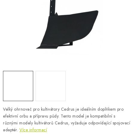
AKUMULAČNÍ KAMNA
ELEKTRICKÉ KRBY
OUTLET
Obchodní podmínky
FAQ
Servis
Reklamace
Kontakty
Ceny přepravy
Ochrana osobních údajů
Náhradní díly Könner & Söhnen
Reklamační řád
Slovník pojmů
Zpětný odběr elektrozařízení a baterií
Návody
Novinky
Blog
Reference
Katalog
Velký ohrnovač pro kultivátory Cedrus je ideálním doplňkem pro
efektivní orbu a přípravu půdy. Tento model je kompatibilní s
různými modely kultivátorů Cedrus, vyžaduje odpovídající spojovací
adaptér.
Více informací