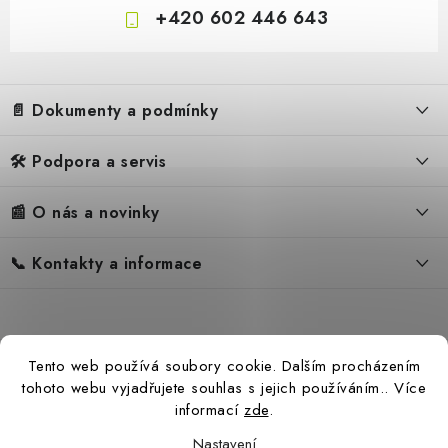
+420 602 446 643
Z
á
📄 Dokumenty a podmínky
p
a
🛠️ Podpora a servis
Obchodní podmínky
t
í
Reklamační řád
📰 O nás a novinky
FAQ – Často kladené otázky
Ochrana osobních údajů
Servis
Zpětný odběr elektrozařízení
📞 Kontakty a informace
Novinky
Reklamace
Blog
Náhradní díly Könner & Söhnen
Kontakty
Reference
Návody
Slovník pojmů
Katalog
Tento web používá soubory cookie. Dalším procházením
Konfigurátor
Ceny přepravy
tohoto webu vyjadřujete souhlas s jejich používáním.. Více
Kolečka pro přímotopy s a
informací
zde
.
Nastavení