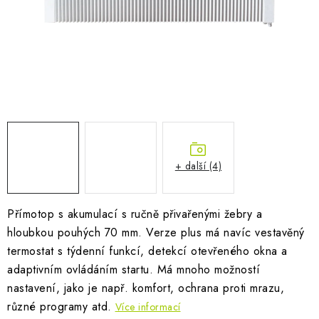
AKUMULAČNÍ KAMNA
ELEKTRICKÉ KRBY
OUTLET
Obchodní podmínky
FAQ
Servis
Reklamace
Kontakty
Ceny přepravy
Ochrana osobních údajů
Náhradní díly Könner & Söhnen
Reklamační řád
+ další (4)
Slovník pojmů
Zpětný odběr elektrozařízení a baterií
Návody
Novinky
Blog
Reference
Katalog
Přímotop s akumulací s ručně přivařenými žebry a
hloubkou pouhých 70 mm. Verze plus má navíc vestavěný
termostat s týdenní funkcí, detekcí otevřeného okna a
adaptivním ovládáním startu. Má mnoho možností
nastavení, jako je např. komfort, ochrana proti mrazu,
různé programy atd.
Více informací