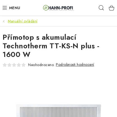
Přejít
Hleda
na
obsah
Manuální ovládání
KLIMATIZACE
Přímotop s akumulací
ELEKTROCENTRÁLY
Technotherm TT-KS-N plus -
ZAHRADNÍ TECHNIKA
1600 W
STAVEBNÍ TECHNIKA
Podrobnosti hodnocení
Neohodnoceno
AKU NÁŘADÍ
ODVLHČOVAČE
TOPIDLA