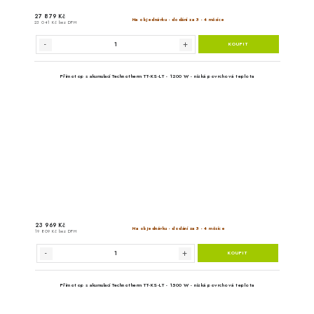
Přímotop s akumulací Techn