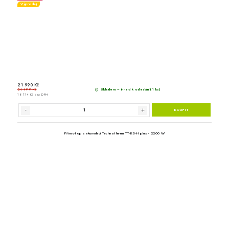
Přímotop s akumulací Techn