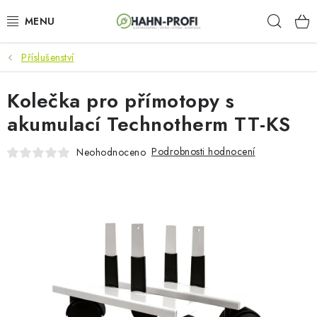
Přejít
Hleda
na
obsah
Příslušenství
KLIMATIZACE
Kolečka pro přímotopy s
ELEKTROCENTRÁLY
akumulací Technotherm TT-KS
ZAHRADNÍ TECHNIKA
Podrobnosti hodnocení
Neohodnoceno
STAVEBNÍ TECHNIKA
AKU NÁŘADÍ
ODVLHČOVAČE
TOPIDLA