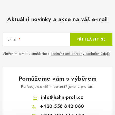
27 419 Kč
Na objedn
Aktuální novinky a akce na váš e-mail
22 660 Kč bez DPH
E-mail
PŘIHLÁSIT SE
Vložením e-mailu souhlasíte s
podmínkami ochrany osobních údajů
Přímotop s akumulací Techn
Pomůžeme vám s výběrem
Potřebujete s něčím poradit? Jsme tu pro vás!
info
@
hahn-profi.cz
+420 558 842 080