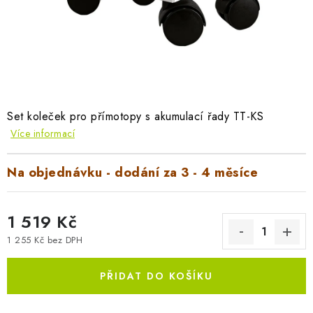
AKUMULAČNÍ KAMNA
ELEKTRICKÉ KRBY
OUTLET
Obchodní podmínky
FAQ
Servis
Reklamace
Kontakty
Set koleček pro přímotopy s akumulací řady TT-KS
Více informací
Ceny přepravy
Ochrana osobních údajů
Náhradní díly Könner & Söhnen
Reklamační řád
Na objednávku - dodání za 3 - 4 měsíce
Slovník pojmů
Zpětný odběr elektrozařízení a baterií
Návody
Novinky
Blog
Reference
Katalog
1 519 Kč
1 255 Kč bez DPH
Měrná cena:
PŘIDAT DO KOŠÍKU