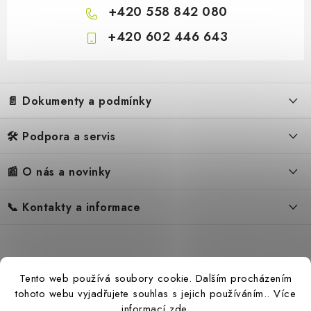
+420 558 842 080
+420 602 446 643
Z
á
📄 Dokumenty a podmínky
p
a
🛠️ Podpora a servis
Obchodní podmínky
t
í
Reklamační řád
📰 O nás a novinky
FAQ – Často kladené otázky
Ochrana osobních údajů
Servis
Zpětný odběr elektrozařízení
📞 Kontakty a informace
Novinky
Reklamace
Blog
Náhradní díly Könner & Söhnen
Kontakty
Reference
Návody
Slovník pojmů
Katalog
Tento web používá soubory cookie. Dalším procházením
Konfigurátor
Ceny přepravy
tohoto webu vyjadřujete souhlas s jejich používáním.. Více
informací
zde
.