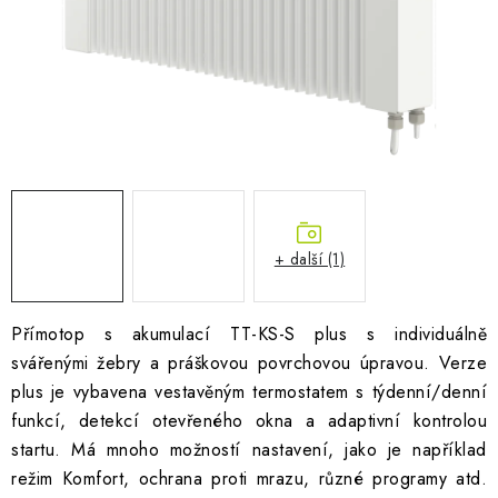
AKUMULAČNÍ KAMNA
ELEKTRICKÉ KRBY
OUTLET
Obchodní podmínky
FAQ
Servis
Reklamace
Kontakty
Ceny přepravy
Ochrana osobních údajů
Náhradní díly Könner & Söhnen
Reklamační řád
+ další (1)
Slovník pojmů
Zpětný odběr elektrozařízení a baterií
Návody
Novinky
Blog
Reference
Katalog
Přímotop s akumulací TT-KS-S plus s individuálně
svářenými žebry a práškovou povrchovou úpravou. Verze
plus je vybavena vestavěným termostatem s týdenní/denní
funkcí, detekcí otevřeného okna a adaptivní kontrolou
startu. Má mnoho možností nastavení, jako je například
režim Komfort, ochrana proti mrazu, různé programy atd.