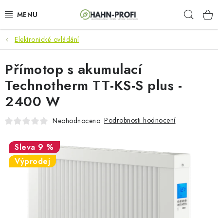
Přejít
Hleda
na
obsah
Elektronické ovládání
KLIMATIZACE
Přímotop s akumulací
ELEKTROCENTRÁLY
Technotherm TT-KS-S plus -
ZAHRADNÍ TECHNIKA
2400 W
STAVEBNÍ TECHNIKA
Podrobnosti hodnocení
Neohodnoceno
AKU NÁŘADÍ
9 %
Výprodej
ODVLHČOVAČE
TOPIDLA