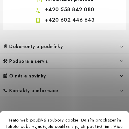
+420 558 842 080
+420 602 446 643
Z
á
📄 Dokumenty a podmínky
p
a
🛠️ Podpora a servis
Obchodní podmínky
t
í
Reklamační řád
📰 O nás a novinky
FAQ – Často kladené otázky
Ochrana osobních údajů
Servis
Zpětný odběr elektrozařízení
📞 Kontakty a informace
Novinky
Reklamace
Blog
Náhradní díly Könner & Söhnen
Kontakty
Reference
Návody
Slovník pojmů
Katalog
Tento web používá soubory cookie. Dalším procházením
Konfigurátor
Ceny přepravy
tohoto webu vyjadřujete souhlas s jejich používáním.. Více