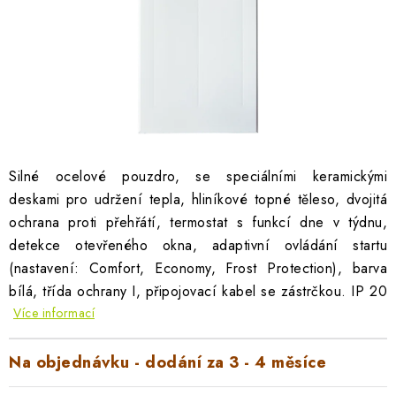
AKUMULAČNÍ KAMNA
ELEKTRICKÉ KRBY
OUTLET
Obchodní podmínky
FAQ
Servis
Reklamace
Kontakty
Ceny přepravy
Ochrana osobních údajů
Silné ocelové pouzdro, se speciálními keramickými
deskami pro udržení tepla, hliníkové topné těleso, dvojitá
Náhradní díly Könner & Söhnen
Reklamační řád
ochrana proti přehřátí, termostat s funkcí dne v týdnu,
Slovník pojmů
Zpětný odběr elektrozařízení a baterií
detekce otevřeného okna, adaptivní ovládání startu
Návody
Novinky
Blog
Reference
Katalog
(nastavení: Comfort, Economy, Frost Protection), barva
bílá, třída ochrany I, připojovací kabel se zástrčkou. IP 20
Více informací
Na objednávku - dodání za 3 - 4 měsíce