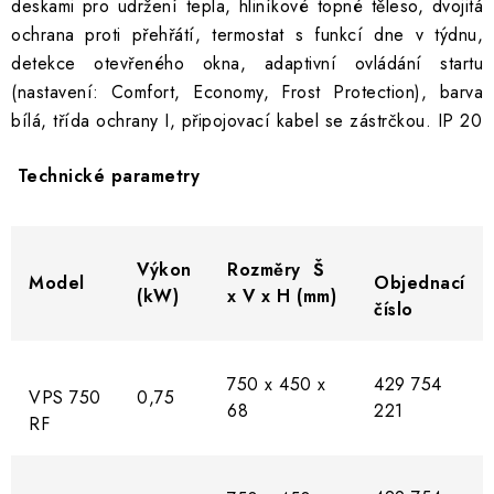
819 Kč
deskami pro udržení tepla, hliníkové topné těleso, dvojitá
Sklade
677 Kč bez DPH
ochrana proti přehřátí, termostat s funkcí dne v týdnu,
detekce otevřeného okna, adaptivní ovládání startu
(nastavení: Comfort, Economy, Frost Protection), barva
bílá, třída ochrany I, připojovací kabel se zástrčkou. IP 20
Technické parametry
Rádiový termostat 
Výkon
Rozměry Š
Model
Objednací
(kW)
x V x H (mm)
číslo
750 x 450 x
429 754
VPS 750
0,75
68
221
RF