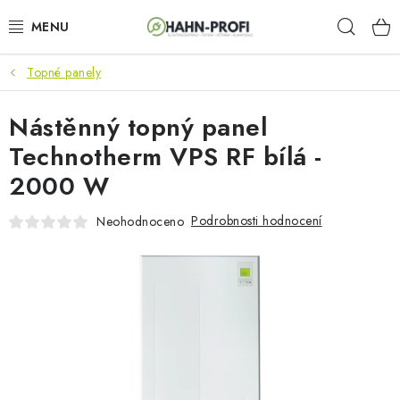
Přejít
Hleda
na
obsah
Topné panely
KLIMATIZACE
Nástěnný topný panel
ELEKTROCENTRÁLY
Technotherm VPS RF bílá -
ZAHRADNÍ TECHNIKA
2000 W
STAVEBNÍ TECHNIKA
Podrobnosti hodnocení
Neohodnoceno
AKU NÁŘADÍ
ODVLHČOVAČE
TOPIDLA