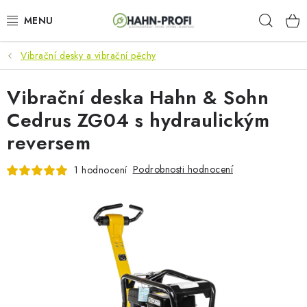
Přejít
Hleda
na
obsah
Vibrační desky a vibrační pěchy
KLIMATIZACE
Vibrační deska Hahn & Sohn
ELEKTROCENTRÁLY
Cedrus ZG04 s hydraulickým
ZAHRADNÍ TECHNIKA
reversem
STAVEBNÍ TECHNIKA
Podrobnosti hodnocení
1 hodnocení
AKU NÁŘADÍ
ODVLHČOVAČE
TOPIDLA