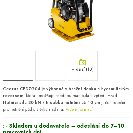
AKUMULAČNÍ KAMNA
ELEKTRICKÉ KRBY
OUTLET
Obchodní podmínky
FAQ
Servis
Reklamace
Kontakty
Ceny přepravy
Ochrana osobních údajů
Náhradní díly Könner & Söhnen
Reklamační řád
+ další (10)
Slovník pojmů
Zpětný odběr elektrozařízení a baterií
Návody
Novinky
Blog
Reference
Katalog
Cedrus CEDZG04
je
výkonná vibrační deska s hydraulickým
reversem
, která umožňuje snadnou manipulaci vpřed i vzad.
Hutnicí síla 30 kN
a
hloubka hutnění až 40 cm
ji činí ideální
pro hutnění půdy, štěrku i asfaltu.
Více informací
Skladem u dodavatele – odeslání do 7–10
pracovních dní