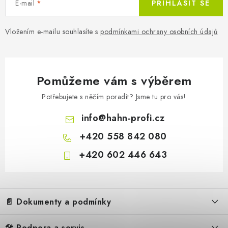
E-mail
PŘIHLÁSIT SE
Vložením e-mailu souhlasíte s
podmínkami ochrany osobních údajů
Pomůžeme vám s výběrem
Potřebujete s něčím poradit? Jsme tu pro vás!
info
@
hahn-profi.cz
+420 558 842 080
+420 602 446 643
Z
á
📄 Dokumenty a podmínky
p
a
🛠️ Podpora a servis