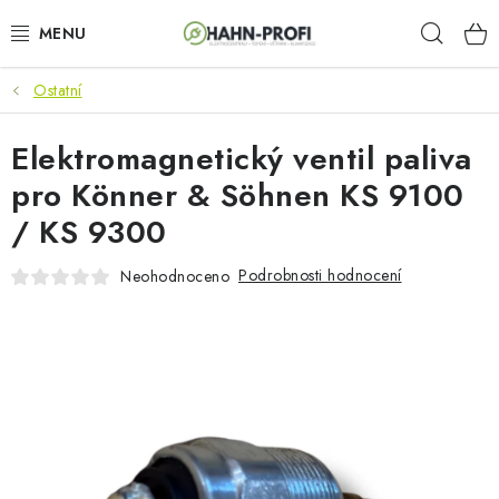
Přejít
Hleda
na
obsah
Ostatní
KLIMATIZACE
Elektromagnetický ventil paliva
ELEKTROCENTRÁLY
pro Könner & Söhnen KS 9100
ZAHRADNÍ TECHNIKA
/ KS 9300
STAVEBNÍ TECHNIKA
Podrobnosti hodnocení
Neohodnoceno
AKU NÁŘADÍ
ODVLHČOVAČE
TOPIDLA