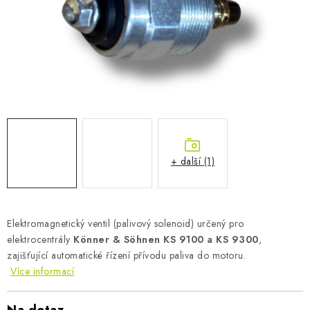
AKUMULAČNÍ KAMNA
ELEKTRICKÉ KRBY
OUTLET
Obchodní podmínky
FAQ
Servis
Reklamace
Kontakty
Ceny přepravy
Ochrana osobních údajů
Náhradní díly Könner & Söhnen
Reklamační řád
+ další (1)
Slovník pojmů
Zpětný odběr elektrozařízení a baterií
Návody
Novinky
Blog
Reference
Katalog
Elektromagnetický ventil (palivový solenoid) určený pro
elektrocentrály
Könner & Söhnen KS 9100 a KS 9300
,
zajišťující automatické řízení přívodu paliva do motoru.
Více informací