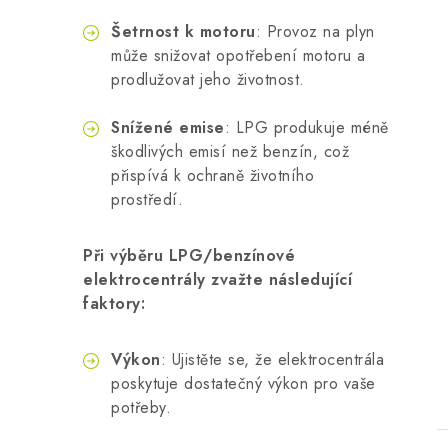
Šetrnost k motoru
: Provoz na plyn
může snižovat opotřebení motoru a
prodlužovat jeho životnost.
Snížené emise
: LPG produkuje méně
škodlivých emisí než benzín, což
přispívá k ochraně životního
prostředí.
t
Při výběru LPG/benzínové
elektrocentrály zvažte následující
faktory:
Výkon
: Ujistěte se, že elektrocentrála
poskytuje dostatečný výkon pro vaše
potřeby.