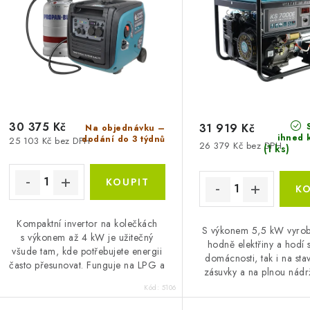
p
p
r
r
o
o
d
d
u
u
30 375 Kč
S
k
31 919 Kč
Na objednávku –
ihned 
dodání do 3 týdnů
25 103 Kč bez DPH
26 379 Kč bez DPH
k
(1 ks)
t
ů
ů
Kompaktní invertor na kolečkách
S výkonem 5,5 kW vyrob
s výkonem až 4 kW je užitečný
hodně elektřiny a hodí 
všude tam, kde potřebujete energii
domácnosti, tak i na sta
často přesunovat. Funguje na LPG a
zásuvky a na plnou nádr
benzín, má 2 zásuvky a díky
až 17 hodin.
Kód:
5106
ochrannému krytu...