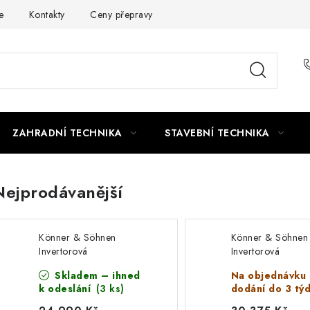
e
Kontakty
Ceny přepravy
Ochrana osobních údajů
ZAHRADNÍ TECHNIKA
STAVEBNÍ TECHNIKA
Nejprodávanější
Könner & Söhnen
Könner & Söhnen
Invertorová
Invertorová
elektrocentrála
elektrocentrála KS
Skladem – ihned
Na objednávku
LPG/benzín KS 3100iG
4000iEG S
k odeslání
(3 ks)
dodání do 3 tý
S