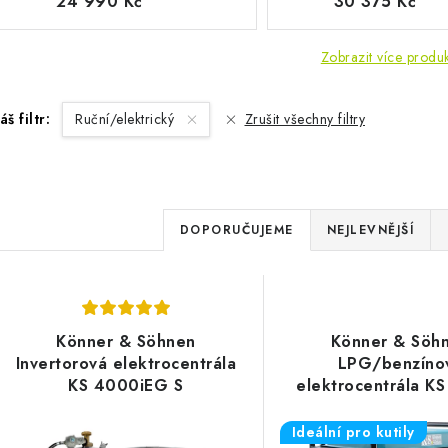
24 990 Kč
30 375 Kč
Zobrazit více produ
áš filtr:
Ruční/elektrický
Zrušit všechny filtry
Ř
DOPORUČUJEME
NEJLEVNĚJŠÍ
a
V
z
ý
e
Könner & Söhnen
Könner & Söh
p
Invertorová elektrocentrála
LPG/benzíno
n
KS 4000iEG S
elektrocentrála K
í
G
s
Ideální pro kutily