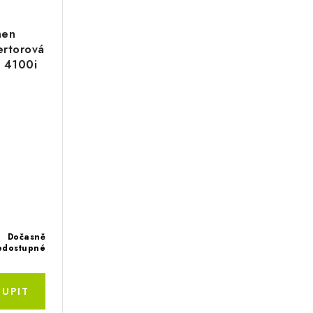
nen
ertorová
S 4100i
Dočasně
edostupné