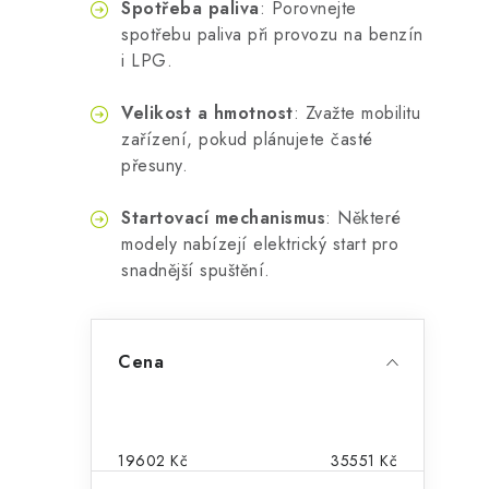
Spotřeba paliva
: Porovnejte
spotřebu paliva při provozu na benzín
i LPG.
Velikost a hmotnost
: Zvažte mobilitu
zařízení, pokud plánujete časté
přesuny.
Startovací mechanismus
: Některé
modely nabízejí elektrický start pro
snadnější spuštění.
P
Cena
o
s
t
19602
Kč
35551
Kč