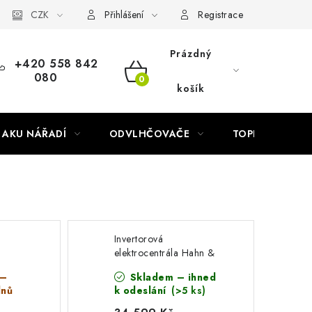
Náhradní díly Könner & Söhnen
CZK
Reklamační řád
Slovník poj
Přihlášení
Registrace
Prázdný
+420 558 842
080
NÁKUPNÍ
košík
KOŠÍK
AKU NÁŘADÍ
ODVLHČOVAČE
TOPIDLA
Invertorová
elektrocentrála Hahn &
Sohn H IG 5500 G ATS
 –
Skladem – ihned
dnů
k odeslání
(>5 ks)