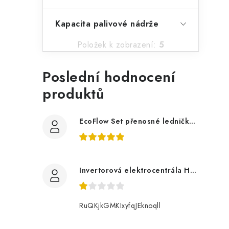
Kapacita palivové nádrže
Položek k zobrazení:
5
Poslední hodnocení
produktů
EcoFlow Set přenosné ledničky GLACIER Classic 55 l s Glacier baterií
Invertorová elektrocentrála Hahn & Sohn H IG 2400
RuQKjkGMKIxyfqJEknoqll