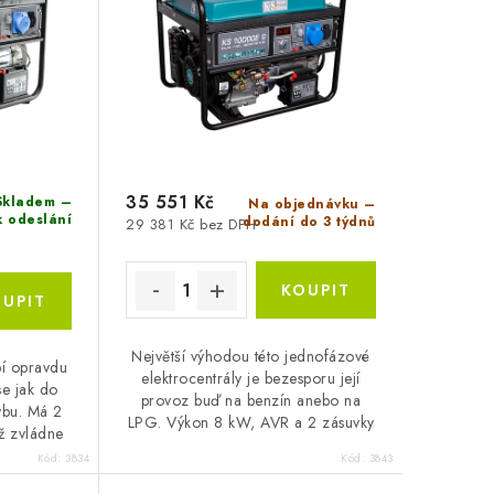
35 551 Kč
kladem –
Na objednávku –
k odeslání
dodání do 3 týdnů
29 381 Kč bez DPH
Největší výhodou této jednofázové
í opravdu
elektrocentrály je bezesporu její
se jak do
provoz buď na benzín anebo na
vbu. Má 2
LPG. Výkon 8 kW, AVR a 2 zásuvky
ž zvládne
na 230 V.
Kód:
3834
Kód:
3843