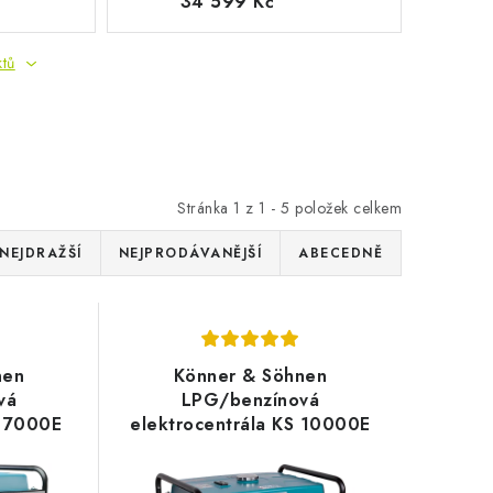
34 599 Kč
ktů
Stránka
1
z
1
-
5
položek celkem
NEJDRAŽŠÍ
NEJPRODÁVANĚJŠÍ
ABECEDNĚ
nen
Könner & Söhnen
vá
LPG/benzínová
S 7000E
elektrocentrála KS 10000E
G