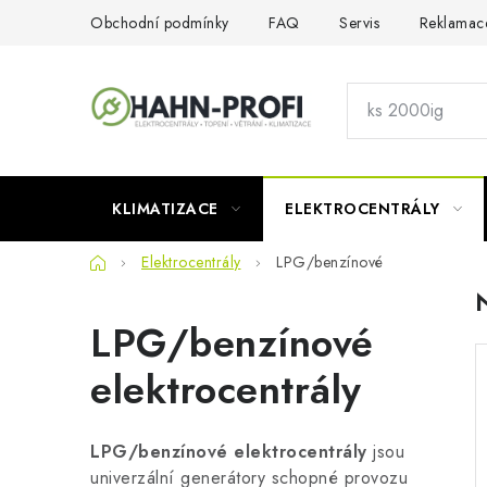
Přejít
Obchodní podmínky
FAQ
Servis
Reklamac
na
obsah
KLIMATIZACE
ELEKTROCENTRÁLY
Domů
Elektrocentrály
LPG/benzínové
LPG/benzínové
elektrocentrály
LPG/benzínové elektrocentrály
jsou
univerzální generátory schopné provozu