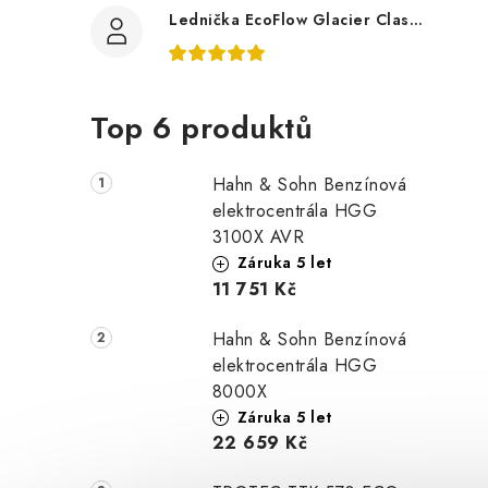
Lednička EcoFlow Glacier Classic 55L
Top 6 produktů
Hahn & Sohn Benzínová
elektrocentrála HGG
3100X AVR
Záruka 5 let
11 751 Kč
Hahn & Sohn Benzínová
elektrocentrála HGG
8000X
Záruka 5 let
22 659 Kč