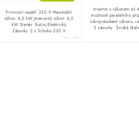
Invertor s výkonem až 
Provozní napětí: 230 V Maximální
možností paralelního při
výkon: 4,5 kW Jmenovitý výkon: 4,0
zdvojnásobení výkonu, 
kW Startér: Ruční/Elektrický
2 zásuvky. Široká škála
Zásuvky: 2 x Schuko 230 V
Speciální funkce: Benzín/LPG
Kód:
13118
O
v
á
d
a
c