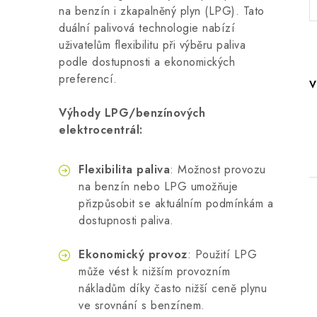
na benzín i zkapalněný plyn (LPG). Tato
duální palivová technologie nabízí
uživatelům flexibilitu při výběru paliva
podle dostupnosti a ekonomických
preferencí.
V
Výhody LPG/benzínových
elektrocentrál:
Flexibilita paliva
: Možnost provozu
na benzín nebo LPG umožňuje
přizpůsobit se aktuálním podmínkám a
dostupnosti paliva.
Ekonomický provoz
: Použití LPG
může vést k nižším provozním
i
nákladům díky často nižší ceně plynu
ve srovnání s benzínem.