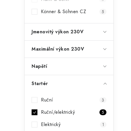
Könner & Söhnen CZ
5
r
Jmenovitý výkon 230V
Maximální výkon 230V
Napětí
Startér
i
Ruční
3
Ruční/elektrický
5
Elektrický
1