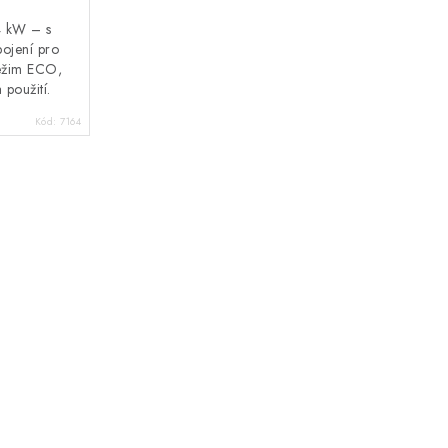
4 kW – s
pojení pro
režim ECO,
 použití.
Kód:
7164