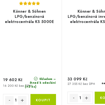
Könner & Söhnen
Könner & Söh
LPG/benzínová
LPG/benzínová inv
elektrocentrála KS 5000E
elektrocentrála K
G
EG
33 099 Kč
Skladem –
19 602 Kč
ihned k odeslání
n
27 355 Kč bez DPH
16 200 Kč bez DPH
(>5 ks)