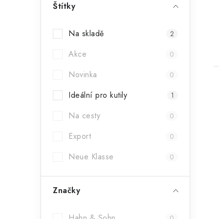
r
Štítky
a
Na skladě
2
n
Akce
0
n
Novinka
í
0
p
Ideální pro kutily
1
a
Na cesty
0
n
l
Export
0
e
Neue Klasse
0
l
Značky
í
Hahn & Sohn
0