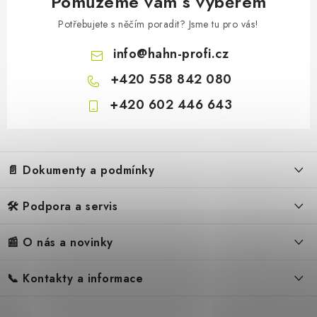
Pomůžeme vám s výběrem
Potřebujete s něčím poradit? Jsme tu pro vás!
info
@
hahn-profi.cz
+420 558 842 080
+420 602 446 643
Z
á
📄 Dokumenty a podmínky
p
a
🛠️ Podpora a servis
Obchodní podmínky
t
í
Reklamační řád
📰 O nás a novinky
FAQ – Často kladené otázky
Ochrana osobních údajů
Servis
Zpětný odběr elektrozařízení
📞 Kontakty a informace
Novinky
Reklamace
Blog
Náhradní díly Könner & Söhnen