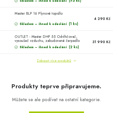
AKUMULAČNÍ KAMNA
(>5 ks)
Skladem – ihned k odeslání
ELEKTRICKÉ KRBY
Master BLP 16 Plynové topidlo
4 290 Kč
(1 ks)
Skladem – ihned k odeslání
OUTLET
OUTLET - Master DHP 55 Odvlhčovač,
vysoušeč vzduchu, zabudované čerpadlo
Obchodní podmínky
FAQ
Servis
Reklamace
Kontakty
31 990 Kč
pro kondenzátu
(2 ks)
Skladem – ihned k odeslání
Ceny přepravy
Ochrana osobních údajů
Náhradní díly Könner & Söhnen
Reklamační řád
Zobrazit více produktů
Slovník pojmů
Zpětný odběr elektrozařízení a baterií
Návody
Novinky
Blog
Reference
Katalog
Produkty teprve připravujeme.
Můžete se ale podívat na ostatní kategorie.