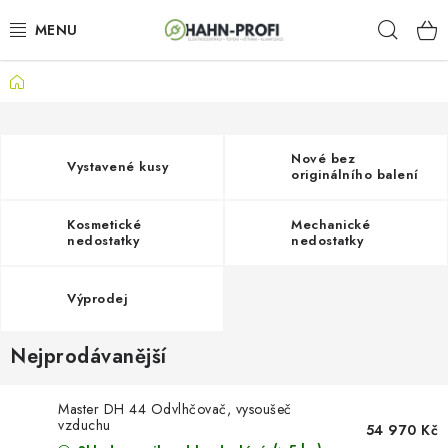
Přejít
Hleda
na
obsah
Domů
KLIMATIZACE
ELEKTROCENTRÁLY
Nové bez
Vystavené kusy
originálního balení
ZAHRADNÍ TECHNIKA
Kosmetické
Mechanické
STAVEBNÍ TECHNIKA
nedostatky
nedostatky
AKU NÁŘADÍ
Výprodej
ODVLHČOVAČE
Nejprodávanější
TOPIDLA
Master DH 44 Odvlhčovač, vysoušeč
vzduchu
54 970 Kč